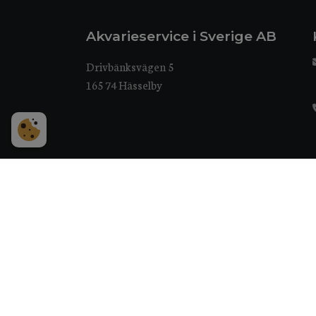
Akvarieservice i Sverige AB
Drivbänksvägen 5
165 74 Hässelby