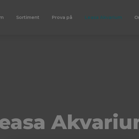
em
Sortiment
Prova på
Leasa Akvarium
O
easa Akvari