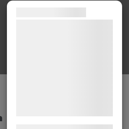
Samtykke til cookies
Vi og vores samarbejdspartnere bruger
teknologier, herunder cookies, til at
indsamle oplysninger om dig til forskellige
formål, herunder: Tilpasning af annoncering,
bedre brugeroplevelse, funktionalitet,
statistik og marketing. Disse oplysninger
kan blive delt med annoncerings- og
analysepartnere, som kan kombinere dem
med data, du tidligere har givet dem eller
de har indsamlet gennem din brug af deres
tjenester. Ved at klikke på 'OK' giver du
samtykke til disse formål.
m
Læs mere om vores brug af cookies og