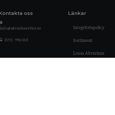
Kontakta oss
Länkar
Integritetspolicy
info@akvarieservice.se
0771- 996 010
Sortiment
Leasa Akvarium
Kontakta oss