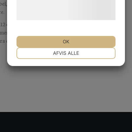
l, inredning och fiskar,
behandling af persondata på vores
e.
hjemmeside.
n 12 och 48 månader,
men vi leasar även ut under
ra event.
OK
NØDVENDIGE
PRÆFERENCER
AFVIS ALLE
MARKETING
STATISTIK