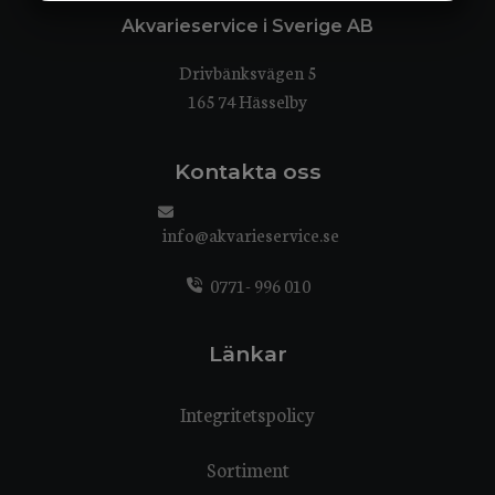
MARKNADSFÖRING
STATISTIK
Akvarieservice i Sverige AB
Drivbänksvägen 5
165 74 Hässelby
Kontakta oss
info@akvarieservice.se
0771- 996 010
Länkar
Integritetspolicy
Sortiment