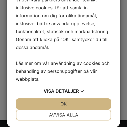
beroende på vad som passar er bäst.
inklusive cookies, för att samla in
information om dig för olika ändamål,
inklusive: bättre användarupplevelse,
SE VÅRT SORTIMENT
funktionalitet, statistik och marknadsföring.
Genom att klicka på "OK" samtycker du till
dessa ändamål.
Läs mer om vår användning av cookies och
behandling av personuppgifter på vår
webbplats.
VISA
DETALJER
JA
NEJ
OK
JA
NEJ
NÖDVÄNDIG
INSTÄLLNINGAR
AVVISA ALLA
JA
NEJ
JA
NEJ